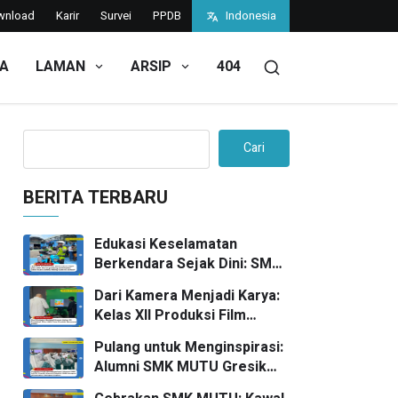
wnload
Karir
Survei
PPDB
Indonesia
TA
LAMAN
ARSIP
404
Cari
BERITA TERBARU
Edukasi Keselamatan
Berkendara Sejak Dini: SMK
MUTU Gandeng KAWASAKI
Dari Kamera Menjadi Karya:
Gelar Acara Safety Riding
Kelas XII Produksi Film
Goes To School
Melaksanakan UKK “Foto
Pulang untuk Menginspirasi:
Produk” bersama FPRO
Alumni SMK MUTU Gresik
Warnai Edufair 2026 dengan