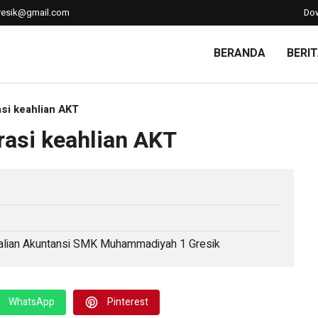
esik@gmail.com
Do
BERANDA
BERI
si keahlian AKT
rasi keahlian AKT
alian Akuntansi SMK Muhammadiyah 1 Gresik
WhatsApp
Pinterest