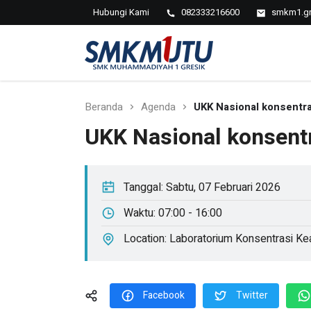
Hubungi Kami
082333216600
smkm1.gr
SMK
Muhammadiyah
1 Gresik
Beranda
Agenda
UKK Nasional konsentra
UKK Nasional konsent
Tanggal:
Sabtu, 07 Februari 2026
Waktu:
07:00 - 16:00
Location:
Laboratorium Konsentrasi Ke
Facebook
Twitter