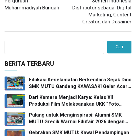
Perguruan
Semen Indonesia
Muhammadiyah Bungah
Distributor sebagai Digital
Marketing, Content
Creator, dan Desainer
Cari
BERITA TERBARU
Edukasi Keselamatan Berkendara Sejak Dini:
SMK MUTU Gandeng KAWASAKI Gelar Acara
Safety Riding Goes To School
Dari Kamera Menjadi Karya: Kelas XII
Produksi Film Melaksanakan UKK “Foto
Produk” bersama FPRO
Pulang untuk Menginspirasi: Alumni SMK
MUTU Gresik Warnai Edufair 2026 dengan
Almamater Kampus Impian
Gebrakan SMK MUTU: Kawal Pendampingan