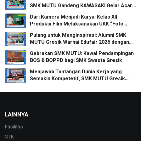
SMK MUTU Gandeng KAWASAKI Gelar Acara
Safety Riding Goes To School
Dari Kamera Menjadi Karya: Kelas XII
Produksi Film Melaksanakan UKK “Foto
Produk” bersama FPRO
Pulang untuk Menginspirasi: Alumni SMK
MUTU Gresik Warnai Edufair 2026 dengan
Almamater Kampus Impian
Gebrakan SMK MUTU: Kawal Pendampingan
BOS & BOPPD bagi SMK Swasta Gresik
Menjawab Tantangan Dunia Kerja yang
Semakin Kompetetif, SMK MUTU Gresik
Menggandeng DPD APITU JATIM Untuk
Penandatanganan MoU
LAINNYA
Fasilitas
GTK