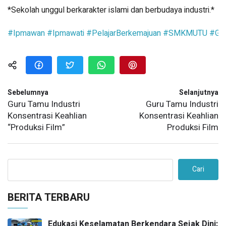
*Sekolah unggul berkarakter islami dan berbudaya industri.*
#Ipmawan
#Ipmawati
#PelajarBerkemajuan
#SMKMUTU
#Gre
Sebelumnya
Selanjutnya
Guru Tamu Industri
Guru Tamu Industri
Konsentrasi Keahlian
Konsentrasi Keahlian
“Produksi Film”
Produksi Film
Cari
BERITA TERBARU
Edukasi Keselamatan Berkendara Sejak Dini: