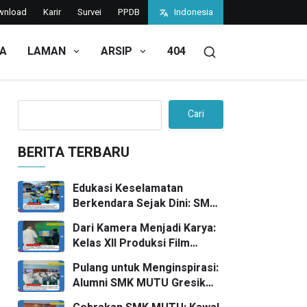
wnload
Karir
Survei
PPDB
Indonesia
TA
LAMAN
ARSIP
404
Cari
BERITA TERBARU
Edukasi Keselamatan
Berkendara Sejak Dini: SMK
MUTU Gandeng KAWASAKI
Dari Kamera Menjadi Karya:
Gelar Acara Safety Riding
Kelas XII Produksi Film
Goes To School
Melaksanakan UKK “Foto
Pulang untuk Menginspirasi:
Produk” bersama FPRO
Alumni SMK MUTU Gresik
Warnai Edufair 2026 dengan