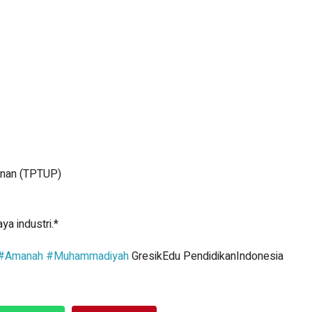
inan (TPTUP)
ya industri.*
#Amanah
#Muhammadiyah
GresikEdu PendidikanIndonesia