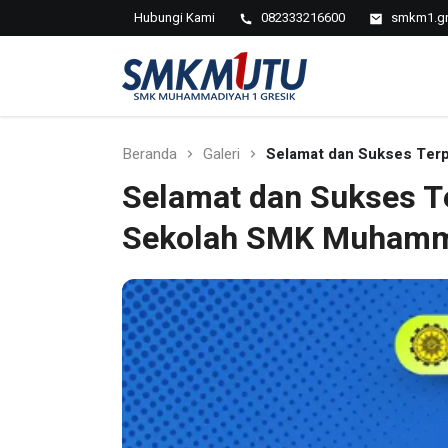
Hubungi Kami
082333216600
smkm1.gr
SMK
Muhammadiyah
1 Gresik
Beranda
Galeri
Selamat dan Sukses Terp
Selamat dan Sukses Te
Sekolah SMK Muhamma