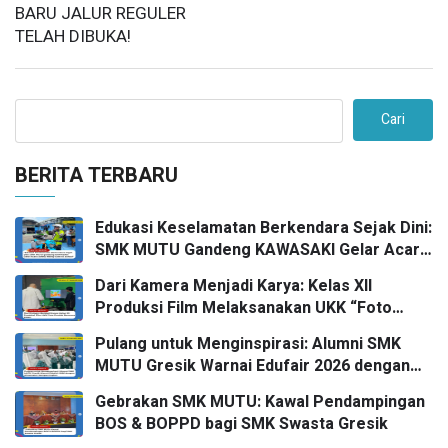
BARU JALUR REGULER
TELAH DIBUKA!
Cari
BERITA TERBARU
Edukasi Keselamatan Berkendara Sejak Dini:
SMK MUTU Gandeng KAWASAKI Gelar Acara
Safety Riding Goes To School
Dari Kamera Menjadi Karya: Kelas XII
Produksi Film Melaksanakan UKK “Foto
Produk” bersama FPRO
Pulang untuk Menginspirasi: Alumni SMK
MUTU Gresik Warnai Edufair 2026 dengan
Almamater Kampus Impian
Gebrakan SMK MUTU: Kawal Pendampingan
BOS & BOPPD bagi SMK Swasta Gresik