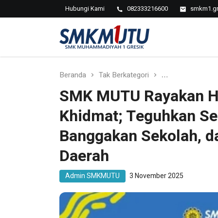
Hubungi Kami
082333216600
smkm1.gr
SMK
Muhammadiyah
1 Gresik
Beranda
Tak Berkategori
SMK MUTU Rayak
SMK MUTU Rayakan HU
Khidmat; Teguhkan S
Banggakan Sekolah, da
Daerah
Admin SMKMUTU
3 November 2025