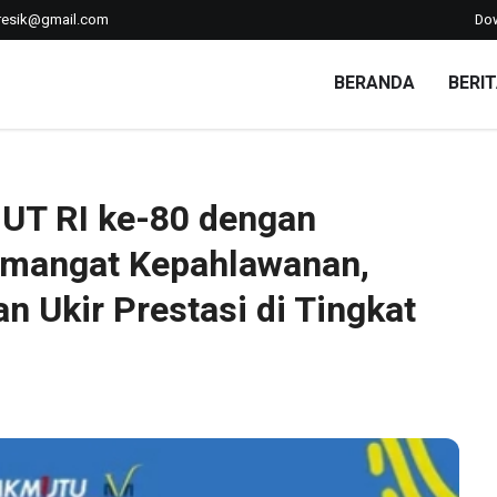
esik@gmail.com
Do
BERANDA
BERI
an HUT RI ke-80 dengan Khidmat; Teguhkan Semangat Kepahlaw
T RI ke-80 dengan
emangat Kepahlawanan,
n Ukir Prestasi di Tingkat