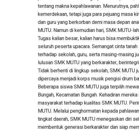
tentang makna kepahlawanan. Menurutnya, pah
kemerdekaan, tetapi juga para pejuang masa k
dan guru yang berkorban demi masa depan ana
MUTU. Namun di kemudian hari, SMK MUTU-lah 
Tugas kalian besar, kalian harus bisa membukt
seluruh peserta upacara. Semangat cinta tanah 
terhadap sekolah, guru, serta masing-masing jurus
lulusan SMK MUTU yang berkarakter, berintegr
Tidak berhenti di lingkup sekolah, SMK MUTU jug
dipercaya menjadi korps musik pengisi drum b
Beberapa siswa SMK MUTU juga terpilih mewak
Bungah, Kecamatan Bungah. Kehadiran mereka m
masyarakat terhadap kualitas SMK MUTU. Peri
MUTU. Melalui penghormatan kepada pahlawan, a
tingkat daerah, SMK MUTU menegaskan diri seba
membentuk generasi berkarakter dan siap me