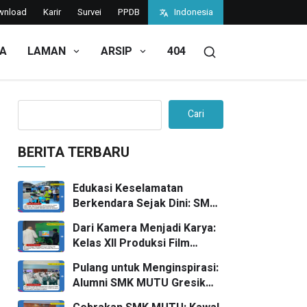
wnload
Karir
Survei
PPDB
Indonesia
TA
LAMAN
ARSIP
404
anan, Banggakan Sekolah, dan Ukir Prestasi di Tingkat Daer
Cari
BERITA TERBARU
Edukasi Keselamatan
Berkendara Sejak Dini: SMK
MUTU Gandeng KAWASAKI
Dari Kamera Menjadi Karya:
Gelar Acara Safety Riding
Kelas XII Produksi Film
Goes To School
Melaksanakan UKK “Foto
Pulang untuk Menginspirasi:
Produk” bersama FPRO
Alumni SMK MUTU Gresik
Warnai Edufair 2026 dengan