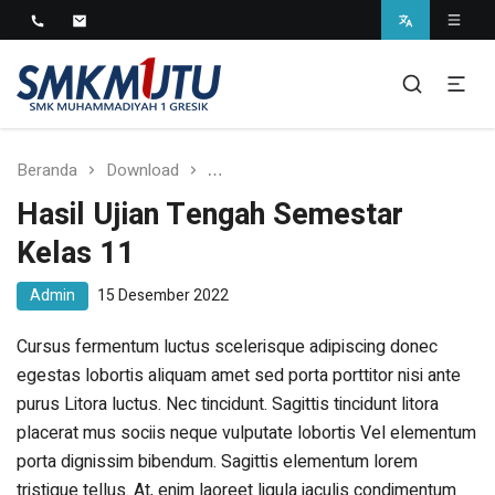
SMK Muhammadiyah 1
Gresik
Beranda
Download
Hasil Ujian Tengah Semestar Kelas 
Hasil Ujian Tengah Semestar
Kelas 11
Admin
15 Desember 2022
Cursus fermentum luctus scelerisque adipiscing donec
egestas lobortis aliquam amet sed porta porttitor nisi ante
purus Litora luctus. Nec tincidunt. Sagittis tincidunt litora
placerat mus sociis neque vulputate lobortis Vel elementum
porta dignissim bibendum. Sagittis elementum lorem
tristique tellus. At, enim laoreet ligula iaculis condimentum