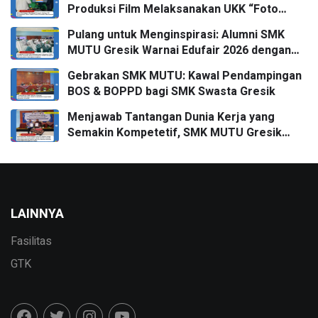
Produksi Film Melaksanakan UKK “Foto
Produk” bersama FPRO
Pulang untuk Menginspirasi: Alumni SMK
MUTU Gresik Warnai Edufair 2026 dengan
Almamater Kampus Impian
Gebrakan SMK MUTU: Kawal Pendampingan
BOS & BOPPD bagi SMK Swasta Gresik
Menjawab Tantangan Dunia Kerja yang
Semakin Kompetetif, SMK MUTU Gresik
Menggandeng DPD APITU JATIM Untuk
Penandatanganan MoU
LAINNYA
Fasilitas
GTK