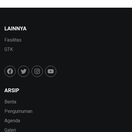
Menggandeng DPD APITU JATIM Untuk
Penandatanganan MoU
LAINNYA
Fasilitas
GTK
ARSIP
Berita
Pengumuman
Agenda
Galeri