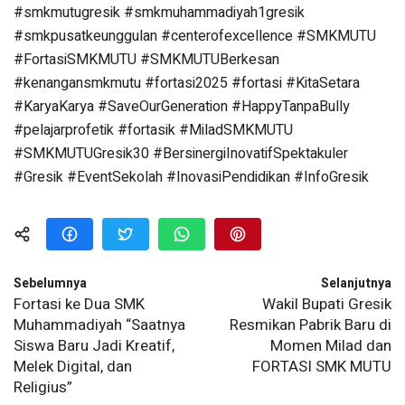
#smkmutugresik
#smkmuhammadiyah1gresik
#smkpusatkeunggulan
#centerofexcellence
#SMKMUTU
#FortasiSMKMUTU
#SMKMUTUBerkesan
#kenangansmkmutu
#fortasi2025
#fortasi
#KitaSetara
#KaryaKarya
#SaveOurGeneration
#HappyTanpaBully
#pelajarprofetik
#fortasik
#MiladSMKMUTU
#SMKMUTUGresik30
#BersinergiInovatifSpektakuler
#Gresik
#EventSekolah
#InovasiPendidikan
#InfoGresik
Sebelumnya
Selanjutnya
Fortasi ke Dua SMK
Wakil Bupati Gresik
Muhammadiyah “Saatnya
Resmikan Pabrik Baru di
Siswa Baru Jadi Kreatif,
Momen Milad dan
Melek Digital, dan
FORTASI SMK MUTU
Religius”